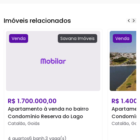
Imóveis relacionados
Venda
Savana
Imóveis
Venda
R$
1.700.000,00
R$
1.400
Apartamento à venda no bairro
Apartament
Condomínio Reserva do Lago
Condomíni
Catalão
,
Goiás
Catalão
,
Goi
4
quartos
6
banh.
3
vaga(s)