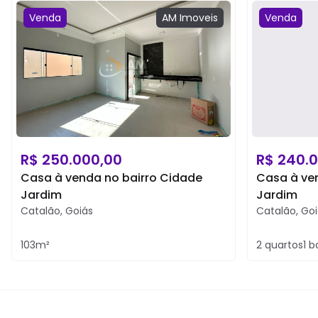
Venda
AM
Imoveis
Venda
R$
250.000,00
R$
240.0
Casa à venda no bairro Cidade
Casa à ve
Jardim
Jardim
Catalão
,
Goiás
Catalão
,
Goi
103
m²
2
quartos
1
b