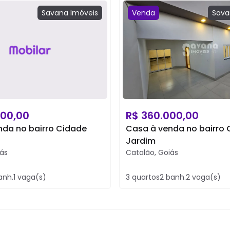
Savana
Imóveis
Venda
Sava
00,00
R$
360.000,00
nda no bairro Cidade
Casa à venda no bairro
Jardim
ás
Catalão
,
Goiás
anh.
1
vaga(s)
3
quartos
2
banh.
2
vaga(s)