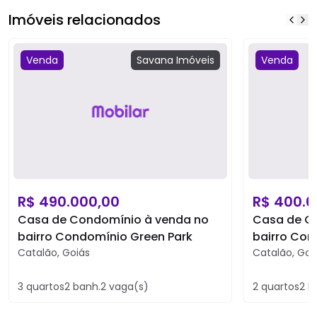
Imóveis relacionados
Venda
Savana
Imóveis
Venda
R$
490.000,00
R$
400.0
Casa de Condomínio à venda no
Casa de C
bairro Condomínio Green Park
bairro Con
Catalão
,
Goiás
Catalão
,
Goi
3
quartos
2
banh.
2
vaga(s)
2
quartos
2
b