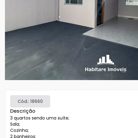
Cód.:
18660
Descrição
3 quartos sendo uma suíte;

Sala;

Cozinha;

2 banheiros;
