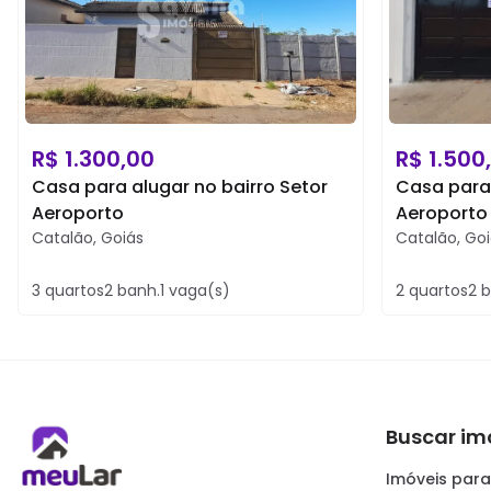
R$
1.300,00
R$
1.500
Casa para alugar no bairro Setor
Casa para 
Aeroporto
Aeroporto
Catalão
,
Goiás
Catalão
,
Goi
3
quartos
2
banh.
1
vaga(s)
2
quartos
2
b
Buscar im
Imóveis para