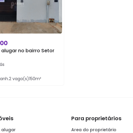
,00
alugar no bairro Setor
ás
anh.
2
vaga(s)
150
m²
óveis
Para proprietários
 alugar
Area do proprietário