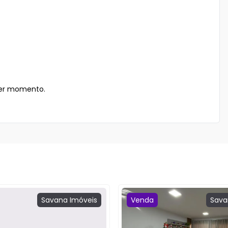
uer momento.

Savana
Imóveis
Venda
Sava