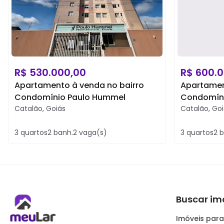
R$
530.000,00
R$
600.0
Apartamento à venda no bairro
Apartamen
Condomínio Paulo Hummel
Condomíni
Catalão
,
Goiás
Catalão
,
Goi
3
quartos
2
banh.
2
vaga(s)
3
quartos
2
b
Buscar im
Imóveis para