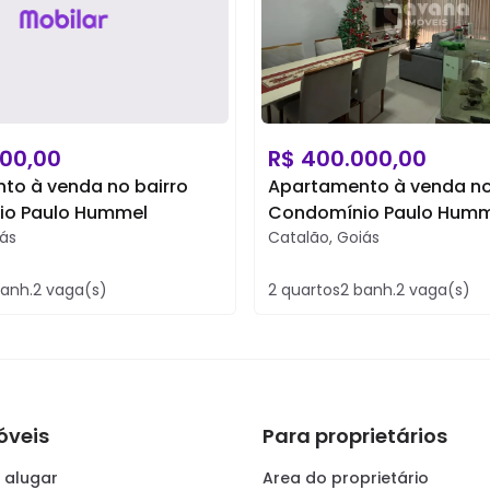
00,00
R$
400.000,00
to à venda no bairro
Apartamento à venda no
o Paulo Hummel
Condomínio Paulo Humm
ás
Catalão
,
Goiás
anh.
2
vaga(s)
2
quartos
2
banh.
2
vaga(s)
óveis
Para proprietários
 alugar
Area do proprietário