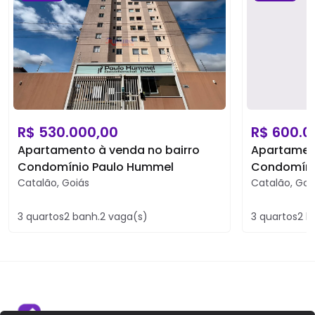
R$
530.000,00
R$
600.0
Apartamento à venda no bairro
Apartament
Condomínio Paulo Hummel
Condomíni
Catalão
,
Goiás
Catalão
,
Goi
3
quartos
2
banh.
2
vaga(s)
3
quartos
2
b