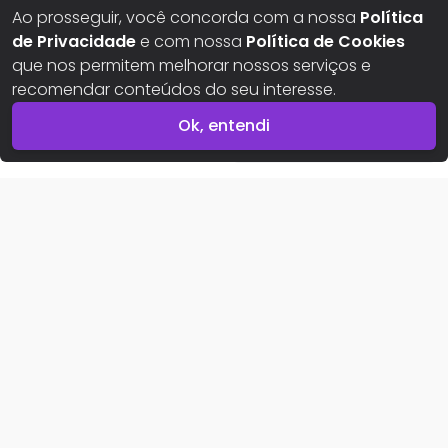
Ao prosseguir, você concorda com a nossa
Política
de Privacidade
e com nossa
Política de Cookies
Aqui seus sonhos ganham um novo lar
que nos permitem melhorar nossos serviços e
recomendar conteúdos do seu interesse.
Ok, entendi
Imóvel indisponível
Buscar imóveis
Imóveis para alugar
Imóveis para comprar
Para proprietários
Area do proprietário
Area da imobiliária
Sobre nós
Conheça o Portal Meu Lar