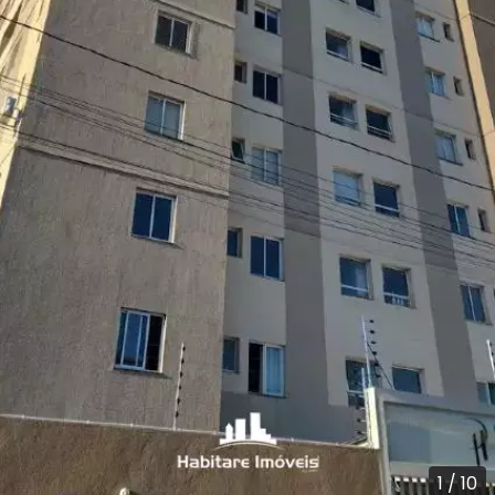
1
/
10