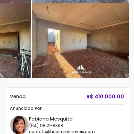
R$
410.000,00
Venda
Anunciado Por
Fabiana Mesquita
(64) 98121-8398
contato@habitareimoveis.com