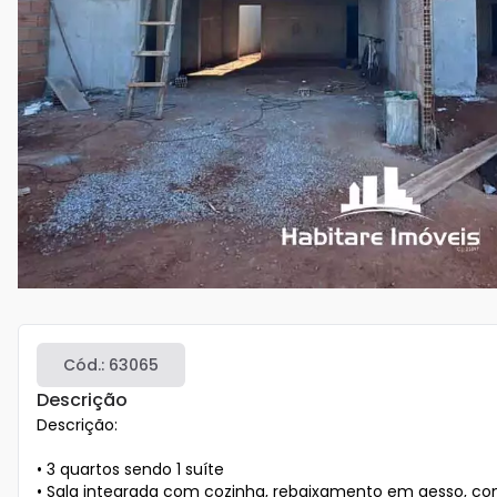
Cód.:
63065
Descrição
Descrição:

• 3 quartos sendo 1 suíte

• Sala integrada com cozinha, rebaixamento em gesso, co