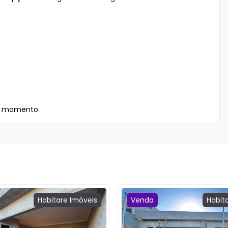
er momento.
Habitare
Imóveis
Venda
Habit