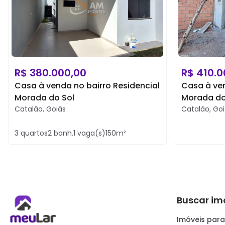
R$
380.000,00
R$
410.0
Casa à venda no bairro Residencial
Casa à ven
Morada do Sol
Morada do
Catalão
,
Goiás
Catalão
,
Goi
3
quartos
2
banh.
1
vaga(s)
150
m²
Buscar im
Imóveis para