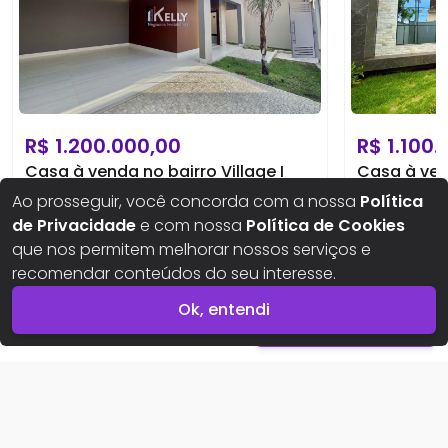
R$
1.200.000,00
R$
1.100.
Casa à venda no bairro Village I
Casa à vend
Catalão
,
Goiás
Catalão
,
Goi
Ao prosseguir, você concorda com a nossa
Política
de Privacidade
e com nossa
Política de Cookies
que nos permitem melhorar nossos serviços e
3
quartos
3
banh.
2
vaga(s)
360
m²
3
quartos
2
b
recomendar conteúdos do seu interesse.
Ok, entendi
R$
1.200.000,00
Entrar em contato
Casa à venda