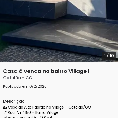
1
/
10
Casa à venda no bairro Village I
Catalão
-
GO
Publicado em
6/2/2026
Descrição
🏡 Casa de Alto Padrão no Village – Catalão/GO

📍 Rua 7, nº 180 – Bairro Village

📐 Área construída: 238 m²
