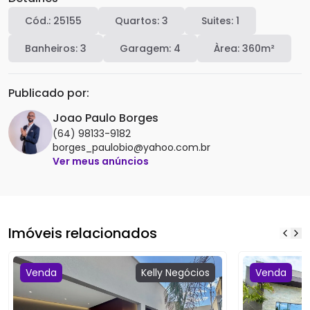
Cód.:
25155
Quartos:
3
Suites:
1
Banheiros:
3
Garagem:
4
Àrea:
360
m²
Publicado por:
Joao Paulo Borges
(64) 98133-9182
borges_paulobio@yahoo.com.br
Ver meus anúncios
Imóveis relacionados
Venda
Kelly
Negócios
Venda