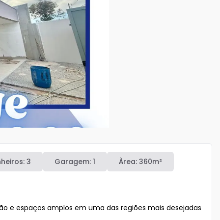
heiros:
3
Garagem:
1
Àrea:
360
m²
ção e espaços amplos em uma das regiões mais desejadas 