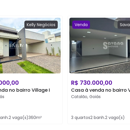
Kelly
Negócios
Venda
Sava
.000,00
R$
730.000,00
da no bairro Village I
Casa à venda no bairro Vi
ás
Catalão
,
Goiás
anh.
2
vaga(s)
360
m²
3
quartos
2
banh.
2
vaga(s)