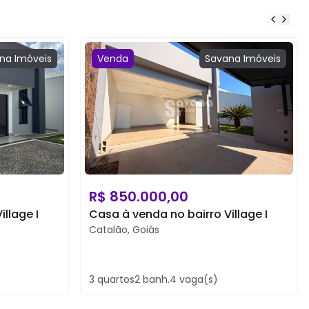
na
Imóveis
Venda
Savana
Imóveis
R$
850.000,00
llage I
Casa à venda no bairro Village I
Catalão
,
Goiás
3
quartos
2
banh.
4
vaga(s)