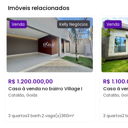
Imóveis relacionados
Venda
Kelly
Negócios
Venda
R$
1.200.000,00
R$
1.100
Casa à venda no bairro Village I
Casa à ven
Catalão
,
Goiás
Catalão
,
Goi
3
quartos
3
banh.
2
vaga(s)
360
m²
3
quartos
2
b