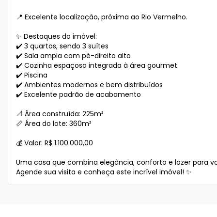
📍 Excelente localização, próxima ao Rio Vermelho.

✨ Destaques do imóvel:

✔️ 3 quartos, sendo 3 suítes

✔️ Sala ampla com pé-direito alto

✔️ Cozinha espaçosa integrada à área gourmet

✔️ Piscina

✔️ Ambientes modernos e bem distribuídos

✔️ Excelente padrão de acabamento

📐 Área construída: 225m²

📏 Área do lote: 360m²

💰 Valor: R$ 1.100.000,00

Uma casa que combina elegância, conforto e lazer para vo
Agende sua visita e conheça este incrível imóvel! ✨