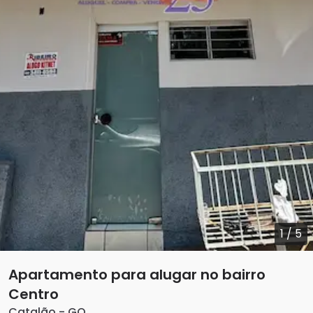
1
/
5
Apartamento para alugar no bairro
Centro
Catalão
-
GO