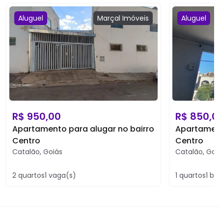
Aluguel
Marçal
Imóveis
Aluguel
R$
950,00
R$
850,0
Apartamento para alugar no bairro
Apartament
Centro
Centro
Catalão
,
Goiás
Catalão
,
Goi
2
quartos
1
vaga(s)
1
quartos
1
ba