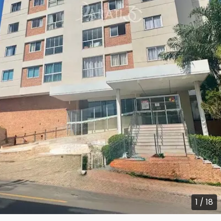
1
/
18