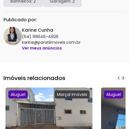
Banheiros:
2
Garagem:
2
Publicado por:
Karine Cunha
(64) 99646-4926
karine@paratiimoveis.com.br
Ver meus anúncios
Imóveis relacionados
Aluguel
Marçal
Imóveis
Aluguel