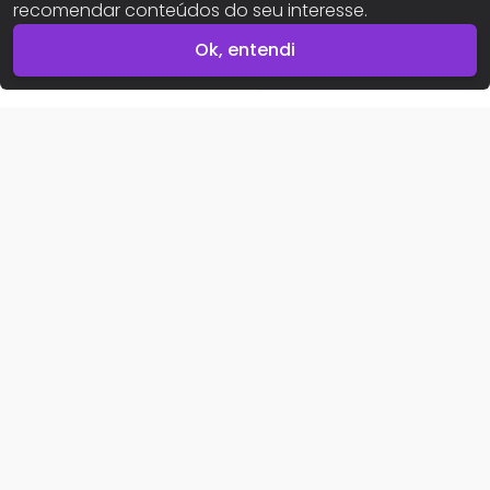
recomendar conteúdos do seu interesse.
Ok, entendi
Buscar imóveis
Imóvel indisponível
Imóveis para alugar
Imóveis para comprar
Para proprietários
Area do proprietário
Area da imobiliária
Sobre nós
Conheça o Portal Meu Lar
Política de privacidade
Política de cookies
Central de ajuda