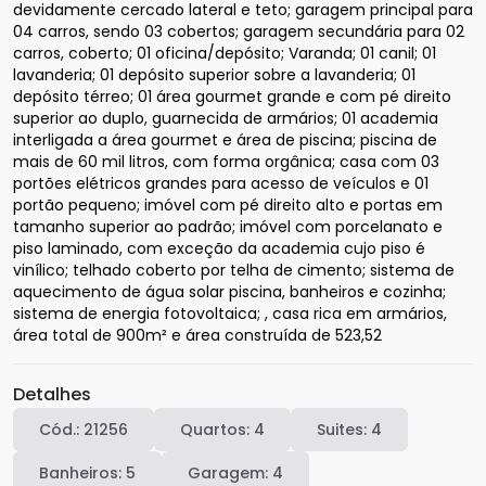
devidamente cercado lateral e teto; garagem principal para 
04 carros, sendo 03 cobertos; garagem secundária para 02 
carros, coberto; 01 oficina/depósito; Varanda; 01 canil; 01 
lavanderia; 01 depósito superior sobre a lavanderia; 01 
depósito térreo; 01 área gourmet grande e com pé direito 
superior ao duplo, guarnecida de armários; 01 academia 
interligada a área gourmet e área de piscina; piscina de 
mais de 60 mil litros, com forma orgânica; casa com 03 
portões elétricos grandes para acesso de veículos e 01 
portão pequeno; imóvel com pé direito alto e portas em 
tamanho superior ao padrão; imóvel com porcelanato e 
piso laminado, com exceção da academia cujo piso é 
vinílico; telhado coberto por telha de cimento; sistema de 
aquecimento de água solar piscina, banheiros e cozinha; 
sistema de energia fotovoltaica; , casa rica em armários, 
área total de 900m² e área construída de 523,52
Detalhes
Cód.:
21256
Quartos:
4
Suites:
4
Banheiros:
5
Garagem:
4