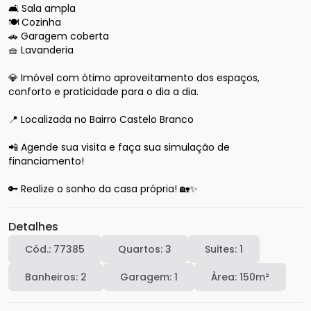
🛋️ Sala ampla

🍽️ Cozinha

🚗 Garagem coberta

🧺 Lavanderia

💎 Imóvel com ótimo aproveitamento dos espaços, 
conforto e praticidade para o dia a dia.

📍 Localizada no Bairro Castelo Branco

📲 Agende sua visita e faça sua simulação de 
financiamento!

🔑 Realize o sonho da casa própria! 🏡✨
Detalhes
Cód.:
77385
Quartos:
3
Suites:
1
Banheiros:
2
Garagem:
1
Àrea:
150
m²