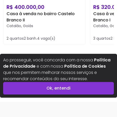
R$
400.000,00
R$
320.0
Casa à venda no bairro Castelo
Casa à ven
Branco II
Branco I
Catalão
,
Goiás
Catalão
,
Goi
2
quartos
2
banh.
4
vaga(s)
3
quartos
2
b
Ao prosseguir, você concorda com a nossa
Política
de Privacidade
e com nossa
Política de Cookies
que nos permitem melhorar nossos serviços e
recomendar conteúdos do seu interesse.
Ok, entendi
Aqui seus sonhos ganham um novo lar
Imóvel indisponível
Buscar imóveis