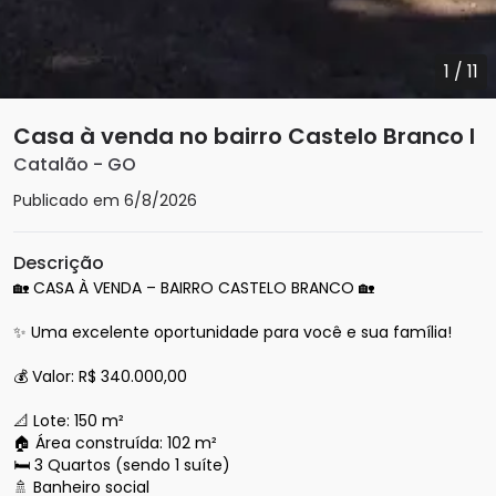
1
/
11
Casa à venda no bairro Castelo Branco I
Catalão
-
GO
Publicado em
6/8/2026
Descrição
🏡 CASA À VENDA – BAIRRO CASTELO BRANCO 🏡

✨ Uma excelente oportunidade para você e sua família!

💰 Valor: R$ 340.000,00

📐 Lote: 150 m²

🏠 Área construída: 102 m²

🛏️ 3 Quartos (sendo 1 suíte)

🚿 Banheiro social
