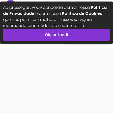
Ao prosseguir, você concorda com a nossa
Política
de Privacidade
e com nossa
Política de Cookies
Aqui seus sonhos ganham um novo lar
que nos permitem melhorar nossos serviços e
recomendar conteúdos do seu interesse.
Ok, entendi
R$
600.000,00
Entrar em contato
Casa à venda
Buscar imóveis
Imóveis para alugar
Imóveis para comprar
Para proprietários
Area do proprietário
Area da imobiliária
Sobre nós