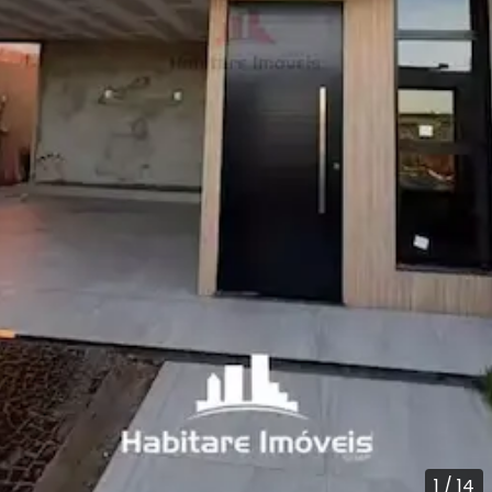
1
/
14