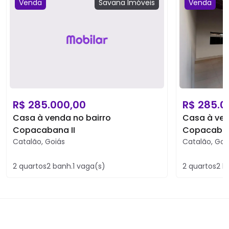
Venda
Savana
Imóveis
Venda
R$
285.000,00
R$
285.0
Casa à venda no bairro
Casa à ven
Copacabana II
Copacaban
Catalão
,
Goiás
Catalão
,
Goi
2
quartos
2
banh.
1
vaga(s)
2
quartos
2
b