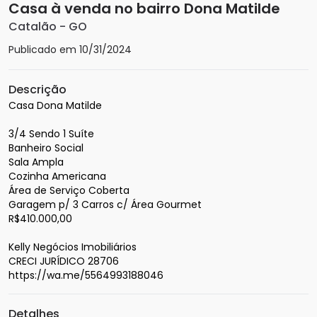
Casa à venda no bairro Dona Matilde
Catalão
-
GO
Publicado em
10/31/2024
Descrição
Casa Dona Matilde

3/4 Sendo 1 Suíte

Banheiro Social

Sala Ampla

Cozinha Americana

Área de Serviço Coberta

Garagem p/ 3 Carros c/ Área Gourmet

R$410.000,00

Kelly Negócios Imobiliários

CRECI JURÍDICO 28706

https://wa.me/5564993188046
Detalhes