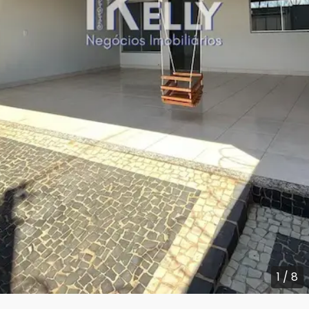
1
/
8