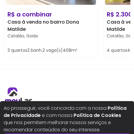
R$
a combinar
R$
2.300
Casa à venda no bairro Dona
Casa à ven
Matilde
Matilde
Catalão
,
Goiás
Catalão
,
Goi
3
quartos
2
banh.
2
vaga(s)
408
m²
4
quartos
4
b
Ao prosseguir, você concorda com a nossa
Política
Aqui seus sonhos ganham um novo lar
de Privacidade
e com nossa
Política de Cookies
que nos permitem melhorar nossos serviços e
recomendar conteúdos do seu interesse.