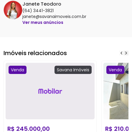
Janete Teodoro
(64) 3441-3821
janete@savanaimoveis.com.br
Ver meus anúncios
Imóveis relacionados
Venda
Savana
Imóveis
Venda
R$
245.000,00
R$
210.0