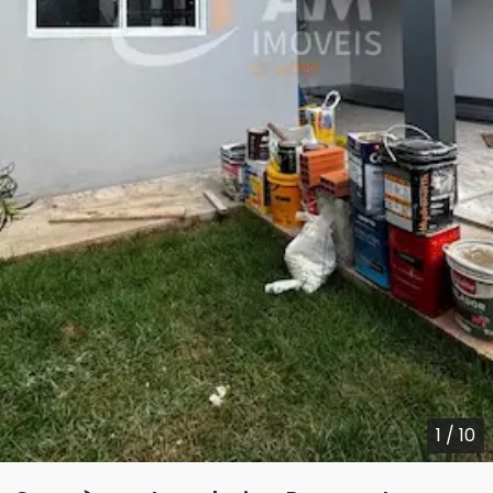
1
/
10