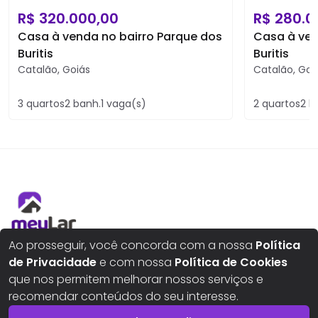
R$
320.000,00
R$
280.0
Casa à venda no bairro Parque dos
Casa à ven
Buritis
Buritis
Catalão
,
Goiás
Catalão
,
Goi
3
quartos
2
banh.
1
vaga(s)
2
quartos
2
b
Aqui seus sonhos ganham um novo lar
Ao prosseguir, você concorda com a nossa
Política
de Privacidade
e com nossa
Política de Cookies
que nos permitem melhorar nossos serviços e
recomendar conteúdos do seu interesse.
Buscar imóveis