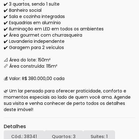
✔️ 3 quartos, sendo 1 suíte

✔️ Banheiro social

✔️ Sala e cozinha integradas

✔️ Esquadrias em alumínio

✔️ Iluminação em LED em todos os ambientes

✔️ Área gourmet com churrasqueira

✔️ Lavanderia independente

✔️ Garagem para 2 veículos

📐 Área do lote: 150m²

📏 Área construída: 115m²

💰 Valor: R$ 380.000,00 cada

🌿 Um lar pensado para oferecer praticidade, conforto e 
momentos especiais ao lado de quem você ama. Agende 
sua visita e venha conhecer de perto todos os detalhes 
deste imóvel!
Detalhes
Cód.:
38341
Quartos:
3
Suites:
1