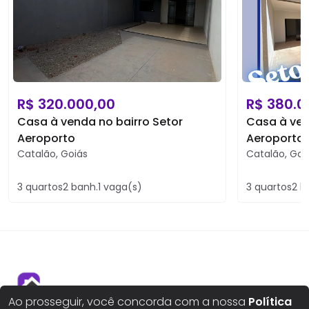
R$
320.000,00
R$
380.0
Casa à venda no bairro Setor
Casa à ven
Aeroporto
Aeroporto
Catalão
,
Goiás
Catalão
,
Goi
3
quartos
2
banh.
1
vaga(s)
3
quartos
2
b
Ao prosseguir, você concorda com a nossa
Política