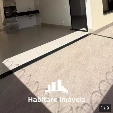
1
/
9