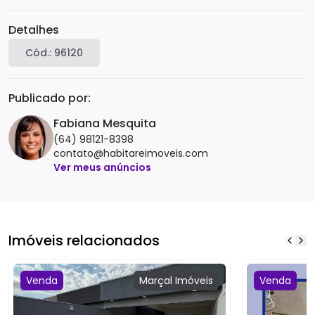
Detalhes
Cód.:
96120
Publicado por:
Fabiana Mesquita
(64) 98121-8398
contato@habitareimoveis.com
Ver meus anúncios
Imóveis relacionados
Venda
Marçal
Imóveis
Venda