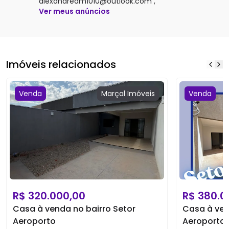
alexandream1010@outlook.com ,
Ver meus anúncios
Imóveis relacionados
Venda
Marçal
Imóveis
Venda
R$
320.000,00
R$
380.0
Casa à venda no bairro Setor
Casa à ven
Aeroporto
Aeroporto