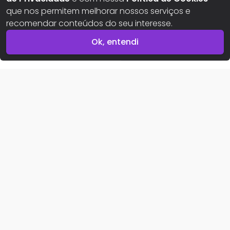
que nos permitem melhorar nossos serviços e
recomendar conteúdos do seu interesse.
Ok, entendi
Imóvel indisponível
Buscar imóveis
Imóveis para alugar
Imóveis para comprar
Para proprietários
Area do proprietário
Area da imobiliária
Sobre nós
Conheça o Portal Meu Lar
Política de privacidade
Política de cookies