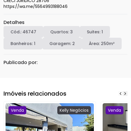
CRECI JURÍDICO 28706

https://wa.me/5564993188046
Detalhes
Cód.:
46747
Quartos:
3
Suites:
1
Banheiros:
1
Garagem:
2
Àrea:
250
m²
Publicado por:
Imóveis relacionados
Venda
Kelly
Negócios
Venda