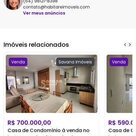
(64) 98121-8398
contato@habitareimoveis.com
Ver meus anúncios
Imóveis relacionados
Venda
Savana
Imóveis
Venda
R$
700.000,00
R$
590.0
Casa de Condomínio à venda no
Casa de C