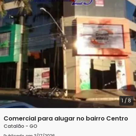
1
/
8
Comercial para alugar no bairro Centro
Catalão
-
GO
Publicado em
3/17/2026