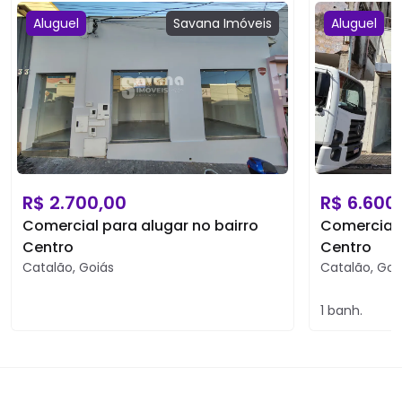
Aluguel
Savana
Imóveis
Aluguel
R$
2.700,00
R$
6.600
Comercial para alugar no bairro
Comercial 
Centro
Centro
Catalão
,
Goiás
Catalão
,
Goi
1
banh.