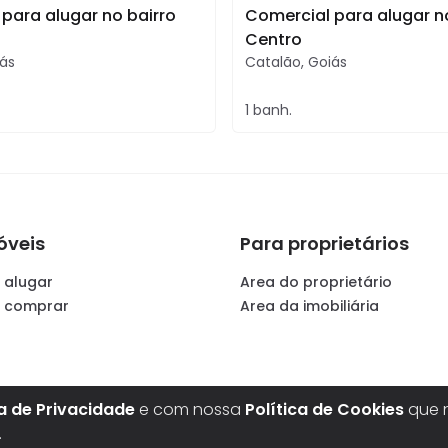
para alugar no bairro
Comercial para alugar n
Centro
ás
Catalão
,
Goiás
1
banh.
óveis
Para proprietários
 alugar
Area do proprietário
a comprar
Area da imobiliária
ca de Privacidade
e com nossa
Política de Cookies
que n
.