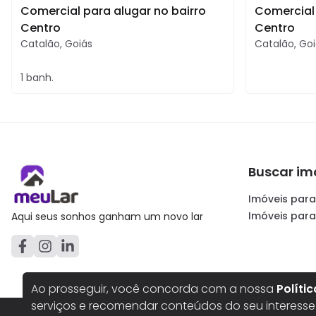
Comercial para alugar no bairro
Comercial 
Centro
Centro
Catalão
,
Goiás
Catalão
,
Goi
1
banh.
Buscar im
Imóveis para
Imóveis par
Aqui seus sonhos ganham um novo lar
Ao prosseguir, você concorda com a nossa
Políti
serviços e recomendar conteúdos do seu interesse