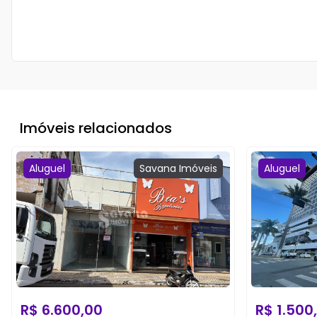
Imóveis relacionados
Aluguel
Savana
Imóveis
Aluguel
R$
6.600,00
R$
1.500