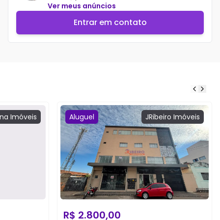
Ver meus anúncios
Entrar em contato
na
Imóveis
Aluguel
JRibeiro
Imóveis
R$
2.800,00