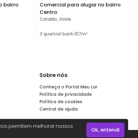
o bairro
Comercial para alugar no bairro
Centro
Catalão
,
Goiás
3
quartos
1
banh.
107
m²
Sobre nós
Conheça o Portal Meu Lar
Política de privacidade
Política de cookies
Central de ajuda
os permitem melhorar nossos
Ok, entendi