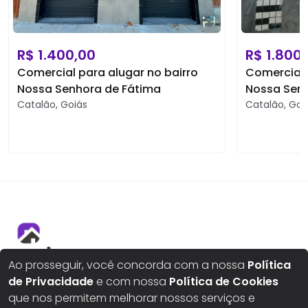
R$
1.400,00
R$
1.800
Comercial para alugar no bairro
Comercial 
Nossa Senhora de Fátima
Nossa Senh
Catalão
,
Goiás
Catalão
,
Goi
Ao prosseguir, você concorda com a nossa
Política
Aqui seus sonhos ganham um novo lar
de Privacidade
e com nossa
Política de Cookies
que nos permitem melhorar nossos serviços e