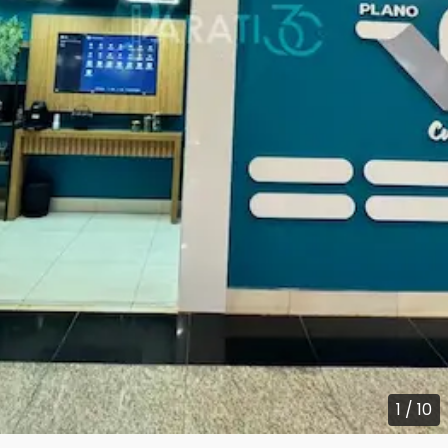
1
/
10