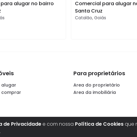
para alugar no bairro
Comercial para alugar n
z
Santa Cruz
ás
Catalão
,
Goiás
óveis
Para proprietários
 alugar
Area do proprietário
a comprar
Area da imobiliária
ca de Privacidade
e com nossa
Política de Cookies
que n
.
© 2002-2023 PortalCatalão. Todos os direitos reservados.