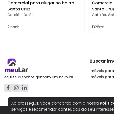
Comercial para alugar no bairro
Comercial 
Santa Cruz
Santa Cru
Catalão
,
Goiás
Catalão
,
Goi
2
banh.
1328
m²
Buscar im
Imóveis para
Imóveis par
Aqui seus sonhos ganham um novo lar
Ao prosseguir, você concorda com a nossa
Políti
serviços e recomendar conteúdos do seu interesse