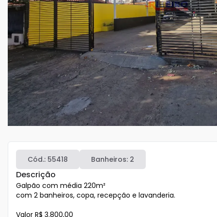
Cód.:
55418
Banheiros:
2
Descrição
Galpão com média 220m²

com 2 banheiros, copa, recepção e lavanderia.  

Valor R$ 3.800,00