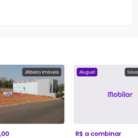
JRibeiro
Imóveis
Aluguel
Sava
,00
R$
a combinar