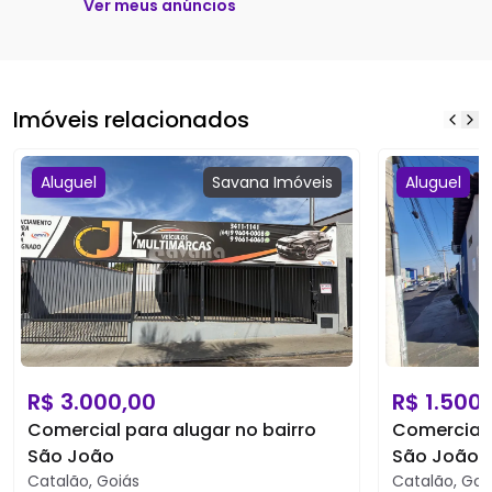
Ver meus anúncios
Imóveis relacionados
Aluguel
Savana
Imóveis
Aluguel
R$
3.000,00
R$
1.500
Comercial para alugar no bairro
Comercial 
São João
São João
Catalão
,
Goiás
Catalão
,
Goi