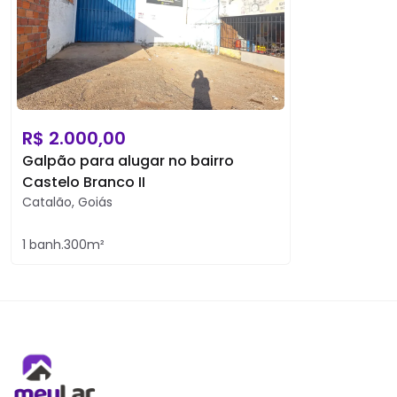
R$
2.000,00
Galpão para alugar no bairro
Castelo Branco II
Catalão
,
Goiás
1
banh.
300
m²