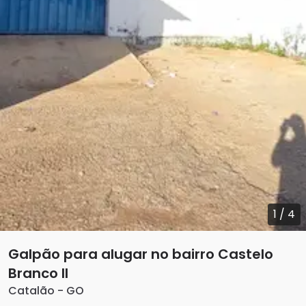
1
/
4
Galpão para alugar no bairro Castelo
Branco II
Catalão
-
GO