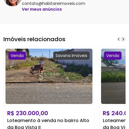
contato@habitareimoveis.com
Ver meus anúncios
Imóveis relacionados
Venda
Savana
Imóveis
Venda
R$
230.000,00
R$
240.0
Loteamento à venda no bairro Alto
Loteamento
da Boa Vista II
da Boa Vist