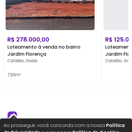
R$
278.000,00
R$
125.0
Loteamento à venda no bairro
Loteamento
Jardim Florença
Jardim Flo
Catalão
,
Goiás
Catalão
,
Goi
720
m²
Ao prosseguir, você concorda com a nossa
Política