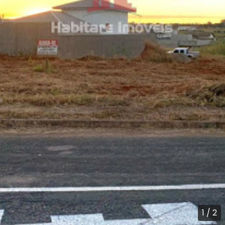
1
/
2