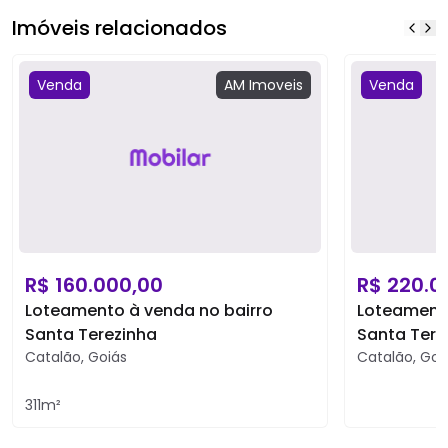
Imóveis relacionados
Venda
AM
Imoveis
Venda
R$
160.000,00
R$
220.0
Loteamento à venda no bairro
Loteamento
Santa Terezinha
Santa Tere
Catalão
,
Goiás
Catalão
,
Goi
311
m²