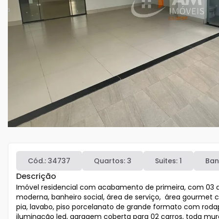
Cód.:
34737
Quartos:
3
Suites:
1
Ban
Descrição
Imóvel residencial com acabamento de primeira, com 03 qua
moderna, banheiro social, área de serviço,  área gourmet
pia, lavabo, piso porcelanato de grande formato com roda
iluminação led, garagem coberta para 02 carros, toda mu