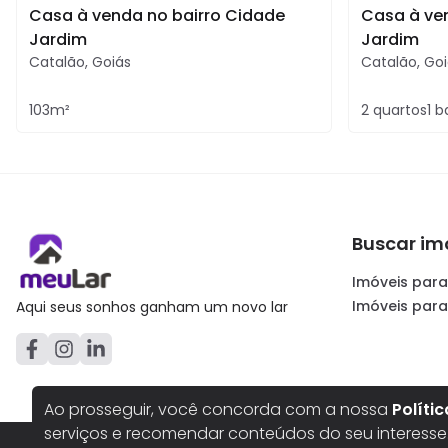
Casa à venda no bairro Cidade
Casa à ve
Jardim
Jardim
Catalão
,
Goiás
Catalão
,
Goi
103
m²
2
quartos
1
b
Buscar im
Imóveis para
Imóveis par
Aqui seus sonhos ganham um novo lar
Ao prosseguir, você concorda com a nossa
Políti
serviços e recomendar conteúdos do seu interesse