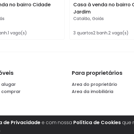
nda no bairro Cidade
Casa à venda no bairro
Jardim
ás
Catalão
,
Goiás
anh.
1
vaga(s)
3
quartos
2
banh.
2
vaga(s)
óveis
Para proprietários
 alugar
Area do proprietário
a comprar
Area da imobiliária
ca de Privacidade
e com nossa
Política de Cookies
que n
.