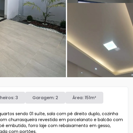
heiros:
3
Garagem:
2
Àrea:
151
m²
rtos sendo 01 suíte, sala com pé direito duplo, cozinha 
 com churrasqueira revestida em porcelanato e balcão com 
pé embutido, forro laje com rebaixamento em gesso, 
rada com portões. 