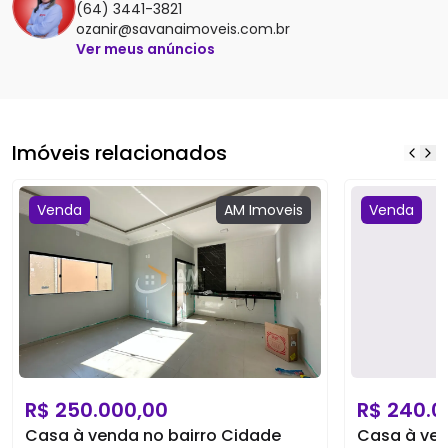
(64) 3441-3821
ozanir@savanaimoveis.com.br
Ver meus anúncios
Imóveis relacionados
Venda
AM
Imoveis
Venda
R$
250.000,00
R$
240.0
Casa à venda no bairro Cidade
Casa à ven