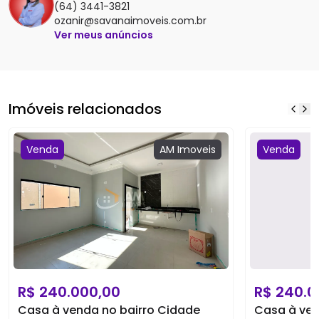
(64) 3441-3821
ozanir@savanaimoveis.com.br
Ver meus anúncios
Imóveis relacionados
Venda
AM
Imoveis
Venda
R$
240.000,00
R$
240.0
Casa à venda no bairro Cidade
Casa à ven