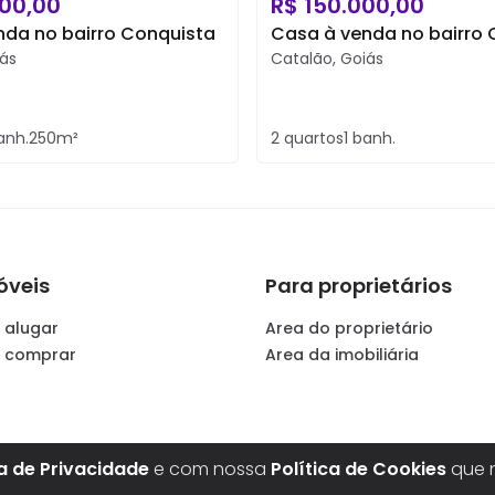
00,00
R$
150.000,00
nda no bairro Conquista
Casa à venda no bairro 
ás
Catalão
,
Goiás
anh.
250
m²
2
quartos
1
banh.
óveis
Para proprietários
 alugar
Area do proprietário
a comprar
Area da imobiliária
ca de Privacidade
e com nossa
Política de Cookies
que n