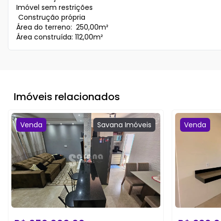
Imóvel sem restrições

 Construção própria

Área do terreno:  250,00m²

Área construída: 112,00m²  
Imóveis relacionados
Venda
Savana
Imóveis
Venda