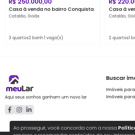
R$
250.000,00
R$
220.0
Casa à venda no bairro Conquista
Casa à ve
Catalão
,
Goiás
Catalão
,
Goi
3
quartos
2
banh.
1
vaga(s)
2
quartos
1
b
Buscar im
Imóveis para
Imóveis par
Aqui seus sonhos ganham um novo lar
Ao prosseguir, você concorda com a nossa
Políti