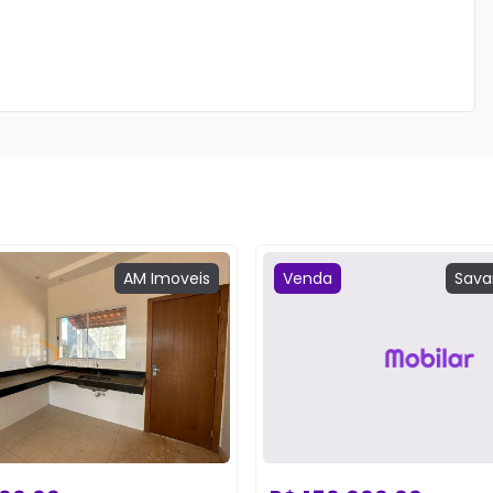
AM
Imoveis
Venda
Sava