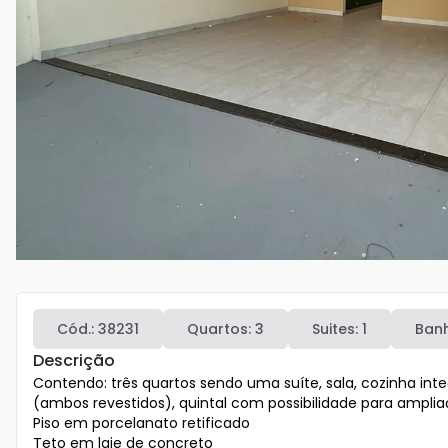
Cód.:
38231
Quartos:
3
Suites:
1
Banh
Descrição
Contendo: três quartos sendo uma suíte, sala, cozinha integ
(ambos revestidos), quintal com possibilidade para amplia
Piso em porcelanato retificado

Teto em laje de concreto
