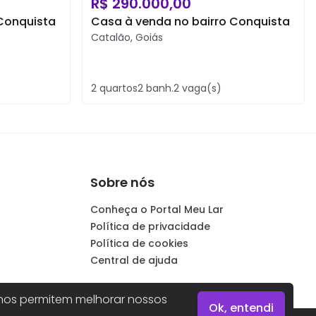
R$
290.000,00
Conquista
Casa à venda no bairro Conquista
Catalão
,
Goiás
2
quartos
2
banh.
2
vaga(s)
Sobre nós
Conheça o Portal Meu Lar
Política de privacidade
Política de cookies
Central de ajuda
os permitem melhorar nossos
Ok, entendi