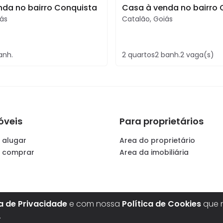
nda no bairro Conquista
Casa à venda no bairro 
ás
Catalão
,
Goiás
anh.
2
quartos
2
banh.
2
vaga(s)
óveis
Para proprietários
 alugar
Area do proprietário
a comprar
Area da imobiliária
ca de Privacidade
e com nossa
Política de Cookies
que n
.