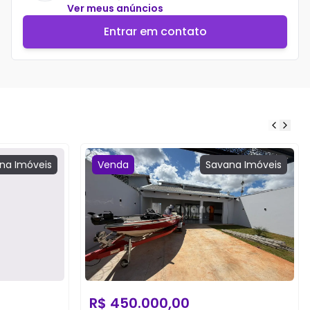
Ver meus anúncios
Entrar em contato
na
Imóveis
Venda
Savana
Imóveis
R$
450.000,00