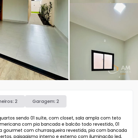
eiros:
2
Garagem:
2
artos sendo 01 suíte, com closet, sala ampla com teto 
americana com pia bancada e balcão todo revestido, 01 
rea gourmet com churrasqueira revestida, pia com bancada 
rtos, paisagismo interno e externo com iluminação led, 