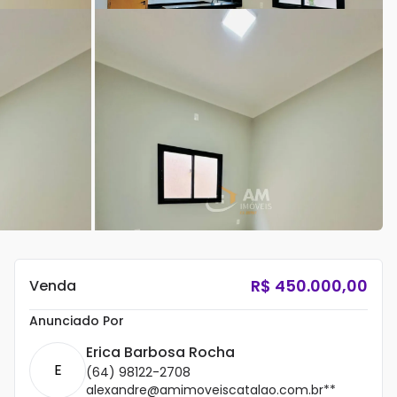
R$
450.000,00
Venda
Anunciado Por
Erica Barbosa Rocha
E
(64) 98122-2708
alexandre@amimoveiscatalao.com.br**