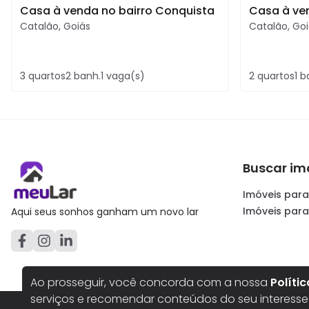
Casa à venda no bairro Conquista
Casa à ve
Catalão
,
Goiás
Catalão
,
Goi
3
quartos
2
banh.
1
vaga(s)
2
quartos
1
b
Buscar im
Imóveis para
Imóveis par
Aqui seus sonhos ganham um novo lar
Ao prosseguir, você concorda com a nossa
Políti
serviços e recomendar conteúdos do seu interesse