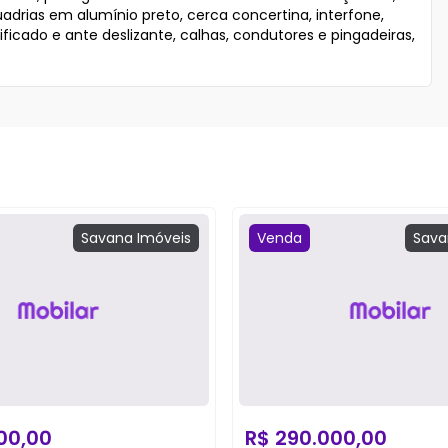
adrias em alumínio preto, cerca concertina, interfone, 
icado e ante deslizante, calhas, condutores e pingadeiras, 
Savana
Imóveis
Venda
Sava
00,00
R$
290.000,00