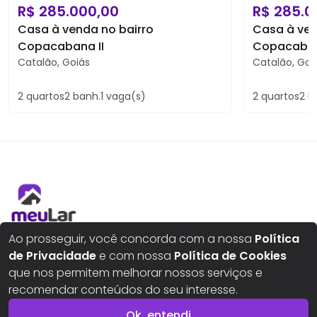
R$
285.000,00
R$
285.0
Casa à venda no bairro
Casa à ven
Copacabana II
Copacaban
Catalão
,
Goiás
Catalão
,
Goi
2
quartos
2
banh.
1
vaga(s)
2
quartos
2
b
Aqui seus sonhos ganham um novo lar
Ao prosseguir, você concorda com a nossa
Política
de Privacidade
e com nossa
Política de Cookies
que nos permitem melhorar nossos serviços e
recomendar conteúdos do seu interesse.
Buscar imóveis
Ok, entendi