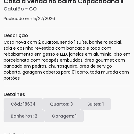
Casa à venda no bairro Copacabana II
Catalão
-
GO
Publicado em
5/22/2026
Descrição
Casa nova com 2 quartos, sendo 1 suíte, banheiro social, 
sala e cozinha revestida com bancada e toda com 
rebaixamento em gesso e LED, janelas em alumínio, piso em 
porcelanato com rodapés embutidos, área gourmet com 
bancada em pedras, churrasqueira, área de serviço 
coberta, garagem coberta para 01 carro, toda murada com 
portões.
Detalhes
Cód.:
18634
Quartos:
3
Suites:
1
Banheiros:
2
Garagem:
1