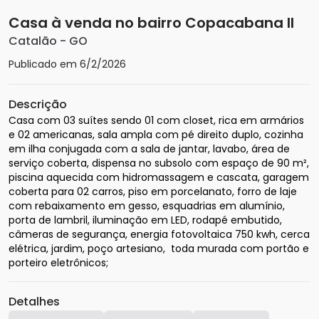
Casa à venda no bairro Copacabana II
Catalão
-
GO
Publicado em
6/2/2026
Descrição
Casa com 03 suítes sendo 01 com closet, rica em armários 
e 02 americanas, sala ampla com pé direito duplo, cozinha 
em ilha conjugada com a sala de jantar, lavabo, área de 
serviço coberta, dispensa no subsolo com espaço de 90 m²,  
piscina aquecida com hidromassagem e cascata, garagem 
coberta para 02 carros, piso em porcelanato, forro de laje 
com rebaixamento em gesso, esquadrias em alumínio, 
porta de lambril, iluminação em LED, rodapé embutido,  
câmeras de segurança, energia fotovoltaica 750 kwh, cerca 
elétrica, jardim, poço artesiano,  toda murada com portão e 
porteiro eletrônicos;
Detalhes