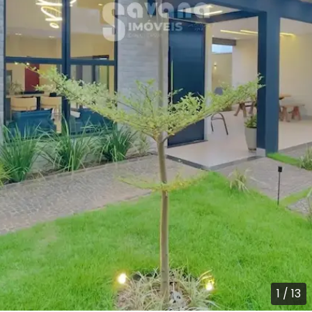
1
/
13