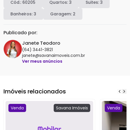
Cód.:
60205
Quartos:
3
Suites:
3
Banheiros:
3
Garagem:
2
Publicado por:
Janete Teodoro
(64) 3441-3821
janete@savanaimoveis.com.br
Ver meus anúncios
Imóveis relacionados
Venda
Savana
Imóveis
Venda