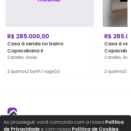
R$
285.000,00
R$
285.0
Casa à venda no bairro
Casa à ven
Copacabana II
Copacaban
Catalão
,
Goiás
Catalão
,
Goi
2
quartos
2
banh.
1
vaga(s)
2
quartos
2
b
Ao prosseguir, você concorda com a nossa
Política
de Privacidade
e com nossa
Política de Cookies
Aqui seus sonhos ganham um novo lar