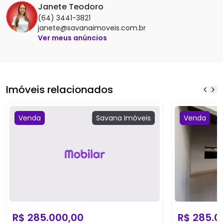
Janete Teodoro
(64) 3441-3821
janete@savanaimoveis.com.br
Ver meus anúncios
Imóveis relacionados
Venda
Savana
Imóveis
Venda
R$
285.000,00
R$
285.0