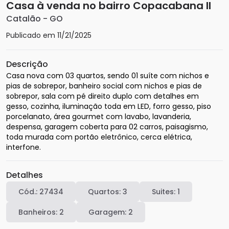
Casa à venda no bairro Copacabana II
Catalão
-
GO
Publicado em
11/21/2025
Descrição
Casa nova com 03 quartos, sendo 01 suíte com nichos e 
pias de sobrepor, banheiro social com nichos e pias de 
sobrepor, sala com pé direito duplo com detalhes em 
gesso, cozinha, iluminação toda em LED, forro gesso, piso 
porcelanato, área gourmet com lavabo, lavanderia, 
despensa, garagem coberta para 02 carros, paisagismo, 
toda murada com portão eletrônico, cerca elétrica, 
interfone.
Detalhes
Cód.:
27434
Quartos:
3
Suites:
1
Banheiros:
2
Garagem:
2