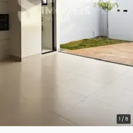
1
/
8