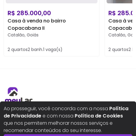
R$
285.000,00
R$
285.0
Casa à venda no bairro
Casa à ven
Copacabana II
Copacaban
Catalão
,
Goiás
Catalão
,
Goi
2
quartos
2
banh.
1
vaga(s)
2
quartos
2
b
Ao prosseguir, você concorda com a nossa
Política
Aqui seus sonhos ganham um novo lar
de Privacidade
e com nossa
Política de Cookies
que nos permitem melhorar nossos serviços e
recomendar conteúdos do seu interesse.